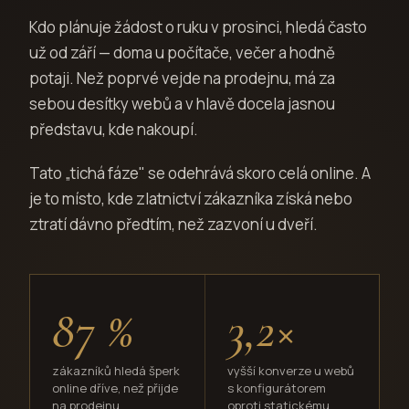
Kdo plánuje žádost o ruku v prosinci, hledá často
už od září — doma u počítače, večer a hodně
potaji. Než poprvé vejde na prodejnu, má za
sebou desítky webů a v hlavě docela jasnou
představu, kde nakoupí.
Tato „tichá fáze" se odehrává skoro celá online. A
je to místo, kde zlatnictví zákazníka získá nebo
ztratí dávno předtím, než zazvoní u dveří.
87 %
3,2×
zákazníků hledá šperk
vyšší konverze u webů
online dříve, než přijde
s konfigurátorem
na prodejnu
oproti statickému