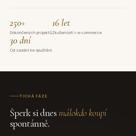
250+
16 let
Dokončených projektů
Zkušeností v e-commerce
30 dní
Od zadání ke spuštění
TICHÁ FÁZE
Šperk si dnes
málokdo koupí
spontánně.