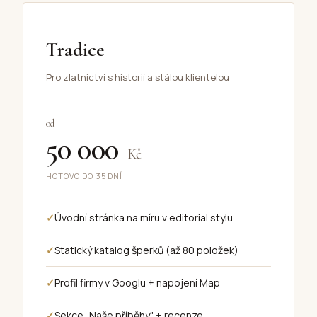
Tradice
Pro zlatnictví s historií a stálou klientelou
od
50 000
Kč
HOTOVO DO 35 DNÍ
Úvodní stránka na míru v editorial stylu
Statický katalog šperků (až 80 položek)
Profil firmy v Googlu + napojení Map
Sekce „Naše příběhy" + recenze