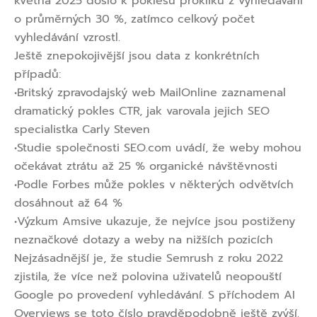
května 2025 došlo k poklesu prokliků z vyhledávání
o průměrných
30 %
, zatímco celkový počet
vyhledávání vzrostl.
Ještě znepokojivější jsou data z konkrétních
případů:
•
Britský zpravodajský web MailOnline zaznamenal
dramatický pokles CTR, jak varovala jejich SEO
specialistka Carly Steven
•
Studie společnosti SEO.com uvádí, že weby mohou
očekávat ztrátu až
25 % organické návštěvnosti
•
Podle Forbes může pokles v některých odvětvích
dosáhnout až
64 %
•
Výzkum Amsive ukazuje, že nejvíce jsou postiženy
neznačkové dotazy a weby na nižších pozicích
Nejzásadnější je, že studie Semrush z roku 2022
zjistila, že více než polovina uživatelů neopouští
Google po provedení vyhledávání. S příchodem AI
Overviews se toto číslo pravděpodobně ještě zvýší.