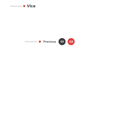
Více
Previous
01
02